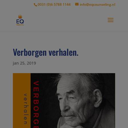
modal-check
0031 (0)6 5788 1144
info@eqcounseling.nl
Verborgen verhalen.
jan 25, 2019