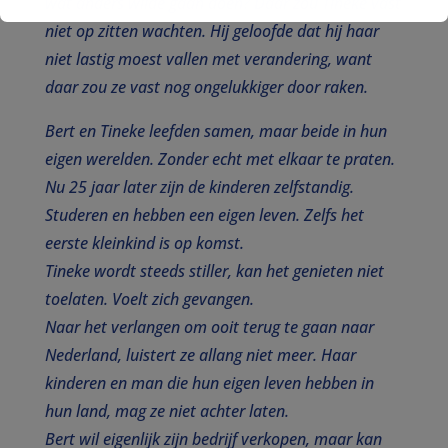
wat anders wilde gaan doen? Daar zou Tineke vast
niet op zitten wachten. Hij geloofde dat hij haar
niet lastig moest vallen met verandering, want
daar zou ze vast nog ongelukkiger door raken.
Bert en Tineke leefden samen, maar beide in hun
eigen werelden. Zonder echt met elkaar te praten.
Nu 25 jaar later zijn de kinderen zelfstandig.
Studeren en hebben een eigen leven. Zelfs het
eerste kleinkind is op komst.
Tineke wordt steeds stiller, kan het genieten niet
toelaten. Voelt zich gevangen.
Naar het verlangen om ooit terug te gaan naar
Nederland, luistert ze allang niet meer. Haar
kinderen en man die hun eigen leven hebben in
hun land, mag ze niet achter laten.
Bert wil eigenlijk zijn bedrijf verkopen, maar kan