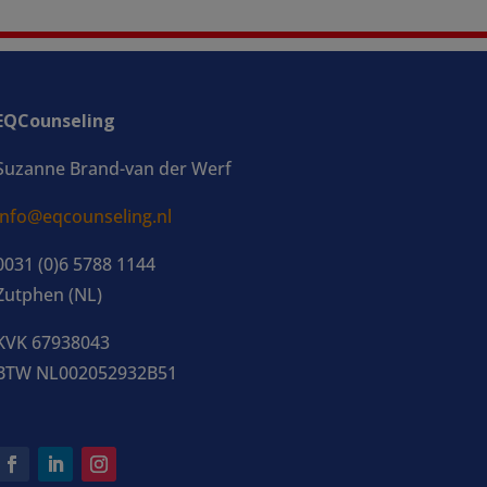
EQCounseling
Suzanne Brand-van der Werf
info@eqcounseling.nl
0031 (0)6 5788 1144
Zutphen (NL)
KVK 67938043
BTW NL002052932B51