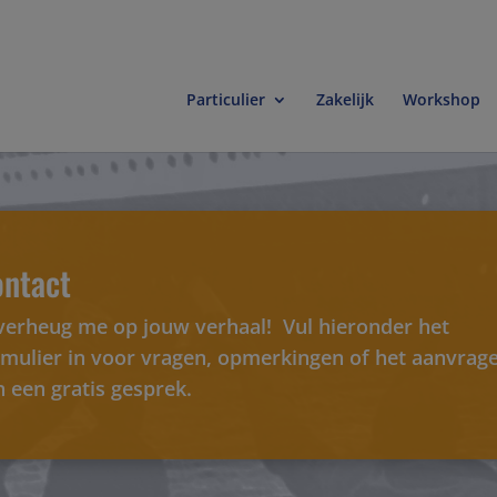
modal-check
Particulier
Zakelijk
Workshop
ntact
 verheug me op jouw verhaal! Vul hieronder het
rmulier in voor vragen, opmerkingen of het aanvrag
 een gratis gesprek.