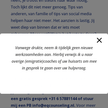
heeft, je troost en steunt haar waar nodig.
Toch lijkt dit niet meer genoeg. Tips van
anderen, van familie of tips van social media
helpen haar niet meer. Het aanzien is lastig. Jij
weet diep van binnen dat er iets moet
gebeuren. Maar wat? Wat is het beste te doen?
Ik kan helpen!
Vanwege drukte, neem ik tijdelijk geen nieuwe
Mijn naam is Suzanne Brand-van der Werf.
werkzaamheden aan. Hierbij verwijs ik u naar
Counselor van beroep en gespecialiseerd in
overige (emigratie)coaches of uw huisarts om mee
het geven van emotionele ondersteuning aan
in gesprek te gaan over uw hulpvraag.
o.a. Nederlands geëmigreerden. Met maar een
aantal online gesprekken kan ik jou helpen
helderheid te krijgen in de problematiek waar
jij als emigrant tegenaan loopt.
Bel me voor
een gratis gesprek +31 6 57881144 of stuur
mij een PB info@eqcounseling.nl.
Voor meer