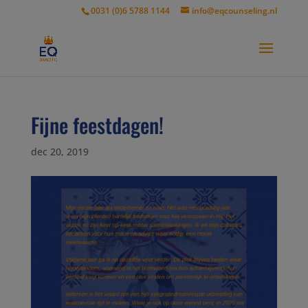
modal-check
0031 (0)6 5788 1144
info@eqcounseling.nl
Fijne feestdagen!
dec 20, 2019