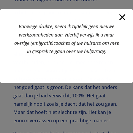
In het diepe springen moet je soms. Hoe eng
en onzeker het is. Je weet niet waar je terecht
Vanwege drukte, neem ik tijdelijk geen nieuwe
komt, hoe diep je moet gaan, hoe en of je het
werkzaamheden aan. Hierbij verwijs ik u naar
gaat aankunnen. Het blijft een feit dat
overige (emigratie)coaches of uw huisarts om mee
emigreren een sprong in het diepe is. Je kunt
in gesprek te gaan over uw hulpvraag.
alles bespreken of juist niet. Je kunt je
voorbereiden, je inlezen, er meerdere malen
naar toe gaan voordat je de stap maakt. Toch
zul je de sprong moeten wagen. De kans dat
het goed gaat is groot. De kans dat het anders
gaat dan je had verwacht, 100%. Het gaat
namelijk nooit zoals je dacht dat het zou gaan.
Maar dat hoeft niet slecht te zijn. Het kan je
enorm verrassen op een prachtige manier!