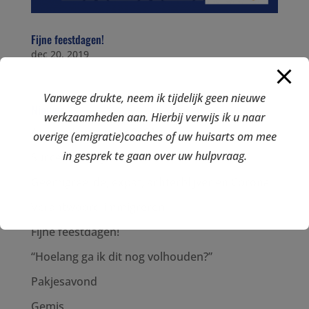
Fijne feestdagen!
dec 20, 2019
Vanwege drukte, neem ik tijdelijk geen nieuwe
Nieuws
werkzaamheden aan. Hierbij verwijs ik u naar
Andere koers voor 2021
overige (emigratie)coaches of uw huisarts om mee
in gesprek te gaan over uw hulpvraag.
Succes maak je samen!
Geëmigreerde, expat, achterblijver en Corona
Verantwoord immigreren
Fijne feestdagen!
“Hoelang ga ik dit nog volhouden?”
Pakjesavond
Gemis