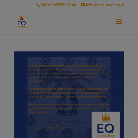
modal-check
0031 (0)6 5788 1144
info@eqcounseling.nl