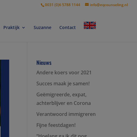
0031 (0)6 5788 1144
info@eqcounseling.nl
Praktijk
Suzanne
Contact
Nieuws
Andere koers voor 2021
Succes maak je samen!
Geëmigreerde, expat,
achterblijver en Corona
Verantwoord immigreren
Fijne feestdagen!
“Hoelang ga ik dit nog