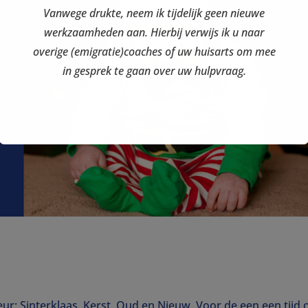
Vanwege drukte, neem ik tijdelijk geen nieuwe
werkzaamheden aan. Hierbij verwijs ik u naar
overige (emigratie)coaches of uw huisarts om mee
in gesprek te gaan over uw hulpvraag.
r; Sinterklaas, Kerst, Oud en Nieuw. Voor de een een tijd