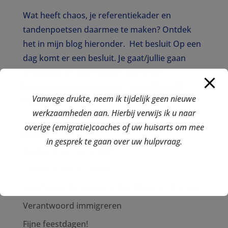
Wat heeft chaos, je referentiekader en
tandenpoetsen daarmee te maken? Ontdek
het in mijn blog hieronder. Het besluit Op een
dag komt er een besluit. Je gaat/jullie gaan
emigreren of voor langere tijd in het
buitenland wonen (expat). Je doel betreft
Vanwege drukte, neem ik tijdelijk geen nieuwe
misschien:...
werkzaamheden aan. Hierbij verwijs ik u naar
overige (emigratie)coaches of uw huisarts om mee
Nieuws
in gesprek te gaan over uw hulpvraag.
Andere koers voor 2021
Succes maak je samen!
Geëmigreerde, expat, achterblijver en Corona
Verantwoord immigreren
Fijne feestdagen!