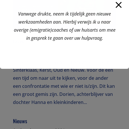
Vanwege drukte, neem ik tijdelijk geen nieuwe
werkzaamheden aan. Hierbij verwijs ik u naar
overige (emigratie)coaches of uw huisarts om mee
in gesprek te gaan over uw hulpvraag.
Gemis
nov 8, 2019
De feestdagen staan wederom voor de deur;
Sinterklaas, Kerst, Oud en Nieuw. Voor de een
een tijd om naar uit te kijken, voor de ander
een confrontatie met wie er niet is/zijn. Dit kan
een groot gemis zijn. Dorien, achterblijver van
dochter Hanna en kleinkinderen...
Nieuws