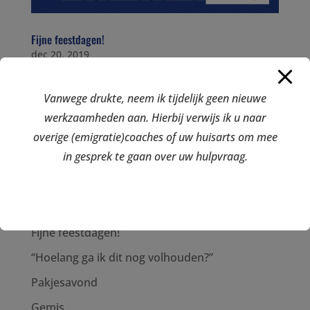
Fijne feestdagen!
dec 20, 2019
Vanwege drukte, neem ik tijdelijk geen nieuwe
Nieuws
werkzaamheden aan. Hierbij verwijs ik u naar
Andere koers voor 2021
overige (emigratie)coaches of uw huisarts om mee
in gesprek te gaan over uw hulpvraag.
Succes maak je samen!
Geëmigreerde, expat, achterblijver en Corona
Verantwoord immigreren
Fijne feestdagen!
“Hoelang ga ik dit nog volhouden?”
Pakjesavond
Gemis