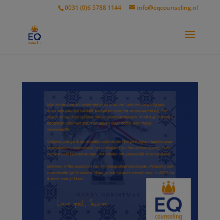
modal-check
0031 (0)6 5788 1144
info@eqcounseling.nl