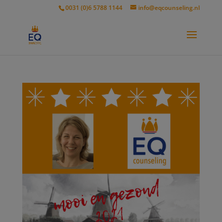
modal-check
0031 (0)6 5788 1144
info@eqcounseling.nl