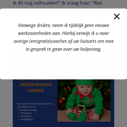
ik dit nog volhouden?” Ik vraag haar; “Wat
bedoel je met “dit” ?” “Mijn leven buiten
Nederland. Het zonder familie zijn, me alleen
Vanwege drukte, neem ik tijdelijk geen nieuwe
voelen. Mijn emigratiedroom valt me eigenlijk...
werkzaamheden aan. Hierbij verwijs ik u naar
overige (emigratie)coaches of uw huisarts om mee
in gesprek te gaan over uw hulpvraag.