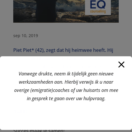
sep 10, 2019
Piet Piet* (42), zegt dat hij heimwee heeft. Hij
wil het allerliefste terug naar Nederland. Piet is
ruim anderhalf jaar geleden geëmigreerd naar
Vanwege drukte, neem ik tijdelijk geen nieuwe
Zweden*. Hij is vertrokken uit Nederland voor
werkzaamheden aan. Hierbij verwijs ik u naar
de liefde. Al snel trouwde hij daar met zijn
overige (emigratie)coaches of uw huisarts om mee
vrouw. Zij heeft kinderen uit...
in gesprek te gaan over uw hulpvraag.
Nieuws
Andere koers voor 2021
Succes maak je samen!