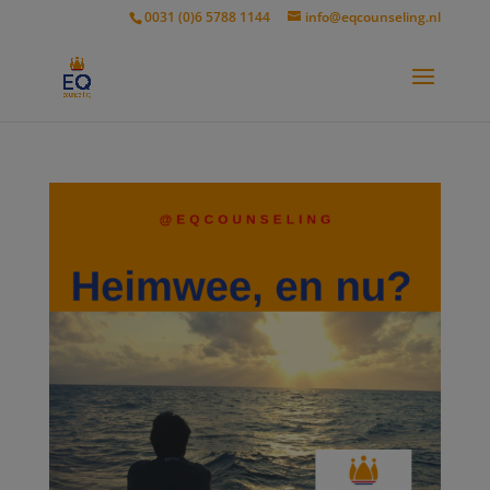
modal-check
0031 (0)6 5788 1144
info@eqcounseling.nl